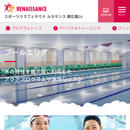
スポーツクラブ
＆
サウナ ルネサンス 東広島24
プログラムトップ
パーソナルトレーニング
フィッ
プールエリア
水の特性を最大限に利用した
アクアプログラムや泳法レッスン