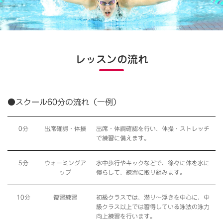
レッスンの流れ
●スクール60分の流れ（一例）
0分
出席確認・体操
出席・体調確認を行い、体操・ストレッチ
で練習に備えます。
5分
ウォーミングア
水中歩行やキックなどで、徐々に体を水に
ップ
慣らして、練習に取り組みます。
10分
復習練習
初級クラスでは、潜り〜浮きを中心に、中
級クラス以上では習得している泳法の泳力
向上練習を行います。