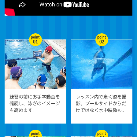
point
point
01
02
練習の前にお手本動画を
レッスン内で泳ぐ姿を撮
確認し、泳ぎのイメージ
影。プールサイドからだ
を高めます。
けではなく水中映像も。
point
point