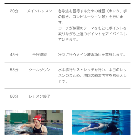
20分
メインレッスン
各泳法を習得するための練習（キック、手
の掻き、コンビネーション等）を行いま
す。
コーチが練習のテーマをもとにポイントを
絞りながら上達のポイントをアドバイスし
ていきます。
45分
予行練習
次回に行うメイン練習項目を実施します。
55分
クールダウン
水中歩行やストレッチを行い、本日のレッ
スンのまとめ、次回の練習内容をお伝えし
ます。
60分
レッスン終了