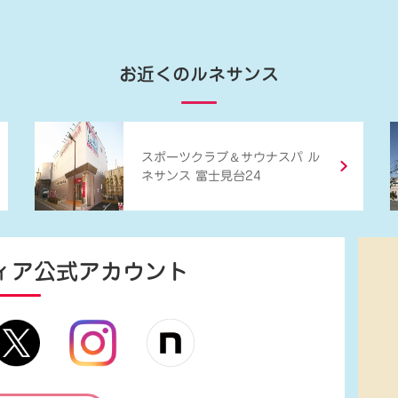
お近くのルネサンス
＆
スポーツクラブ
サウナスパ ル
ネサンス 富士見台24
ィア
公式アカウント