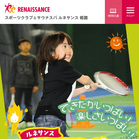
スポーツクラブ
＆
サウナスパ ルネサンス 姫路
楽
し
さ
い
っ
ぱ
い
！