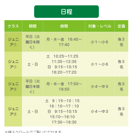
日程
クラス
期間
時間
対象・レベル
定員
平日（火
ジュニ
月・水～金 16:40～
各３
曜日を除
小１～小６
ア①
17:40
名
く）
土 10:25～11:25
ジュニ
11:35～12:35
各３
土・日
小１～小６
ア①
日 9:15～10:15
名
16:20～17:20
平日（火
ジュニ
月・水～金 17:50～
各３
曜日を除
小４～中３
ア②
18:50
名
く）
土 9：15～10：15
16：10～17：10
ジュニ
各３
土・日
日 9:15～10:15
小４～中３
ア②
名
15:10～16:10
17:30～18:30
※横スクロールでご覧いただけます。