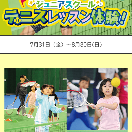
テ
ニ
ス
レ
7月31日（金）～8月30日(日)
ッ
ス
ン
体
験
参
加