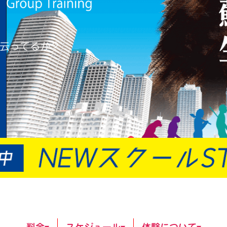
云ってるか？
料金▾
スケジュール▾
体験について▾