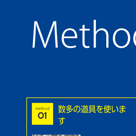
数多の道具を使いま
method
01
す