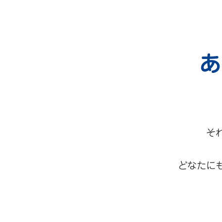
あ
そ
どなたに