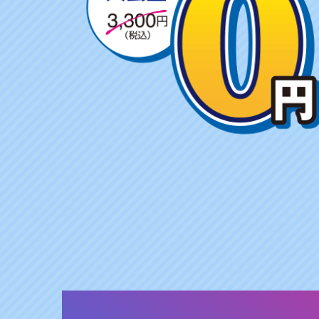
ャ
ン
ペ
ー
ン