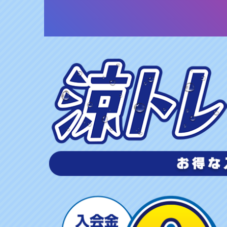
涼
ト
レ
S
U
M
M
E
R
キ