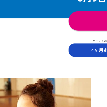
さらに！お
4ヶ月