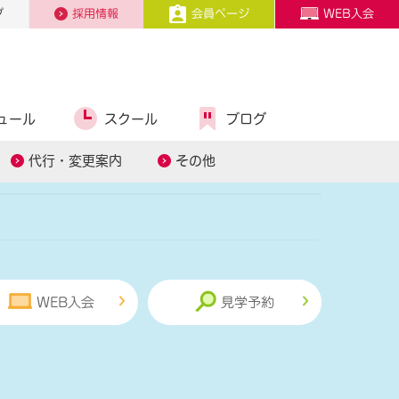
プ
採用情報
会員ページ
WEB入会
ュール
スクール
ブログ
糖質コントロール
スタッフ募集
代行・変更案内
その他
WEB入会
見学予約