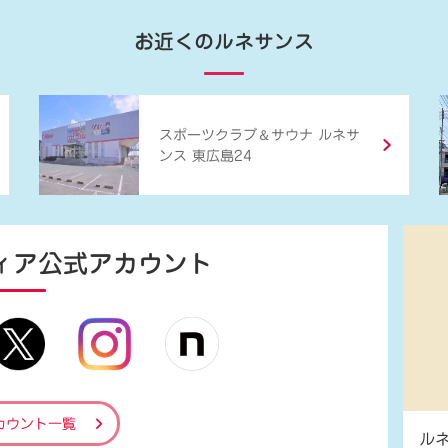
お近くのルネサンス
＆
スポーツクラブ
サウナ ルネサ
ンス 東広島24
ィア
公式アカウント
カウント一覧
ル