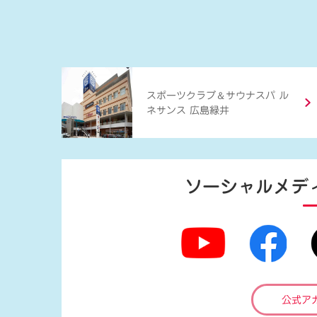
＆
スポーツクラブ
サウナスパ ル
ネサンス 広島緑井
ソーシャルメデ
公式ア