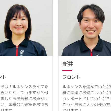
新井
ント
フロント
にちは！ルネサンスライフを
ルネサンスを選んでいただ
しみいただけていますか？何
様に快適にお過ごしいただ
りましたらお気軽にお声かけ
うサポートさせていただき
さい。皆様のご来館をお待ち
きっとお気に入りの使い方
おります。
かります！