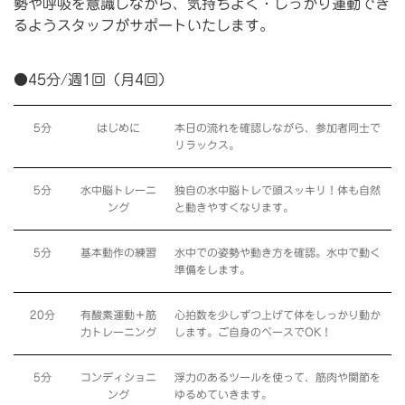
勢や呼吸を意識しながら、気持ちよく・しっかり運動でき
るようスタッフがサポートいたします。
●45分/週1回（月4回）
5分
はじめに
本日の流れを確認しながら、参加者同士で
リラックス。
5分
水中脳トレーニ
独自の水中脳トレで頭スッキリ！体も自然
ング
と動きやすくなります。
5分
基本動作の練習
水中での姿勢や動き方を確認。水中で動く
準備をします。
20分
有酸素運動＋筋
心拍数を少しずつ上げて体をしっかり動か
力トレーニング
します。ご自身のペースでOK！
5分
コンディショニ
浮力のあるツールを使って、筋肉や関節を
ング
ゆるめていきます。