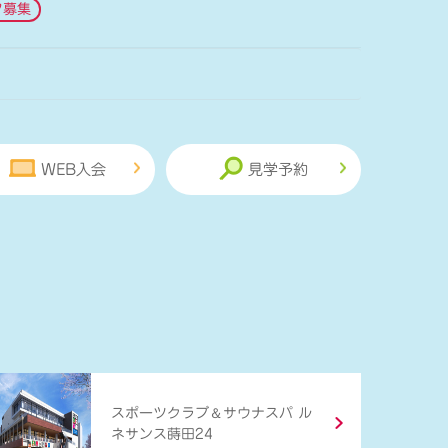
フ募集
WEB入会
見学予約
＆
スポーツクラブ
サウナスパ ル
ネサンス蒔田24