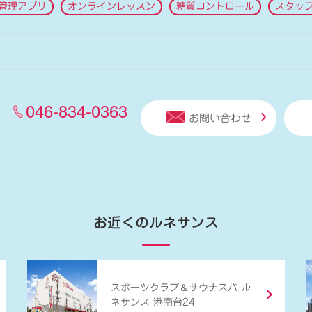
管理アプリ
オンラインレッスン
糖質コントロール
スタッ
046-834-0363
お問い合わせ
お近くのルネサンス
＆
スポーツクラブ
サウナスパ ル
ネサンス 港南台24