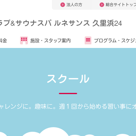
法人の方
総合サイトトッ
ラブ
&
サウナスパ ルネサンス 久里浜24
料金
施設・
スタッフ案内
プログラム・
スケジ
スクール
ャレンジに。趣味に。
週１回から始める習い事に