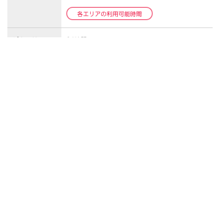
各エリアの利用可能時間
ジムエリア
24時間
営業時間
※休館時間を除く…月曜23:00（祝日の場合は
20:00）～水曜10:00
※月曜が祝日の場合は20:00より。
休館日
火曜日・年末年始、他
駐車場／
VIERRA（ビエラ）蒔田
駐輪場
【駐輪場】3時間無料／以降8時間毎100円
【駐車場】1時間無料／以降30分毎200円
※ルネサンス施設内にて割引認証をお受けくださ
い。
※23:00～9:00の駐車場は、以降60分毎100円。
※ビエラ蒔田・他テナントとの合算割引可（最大3
時間迄無料）
サービス内容
24時間営業ジム（マシンジム・フリーウェイト・