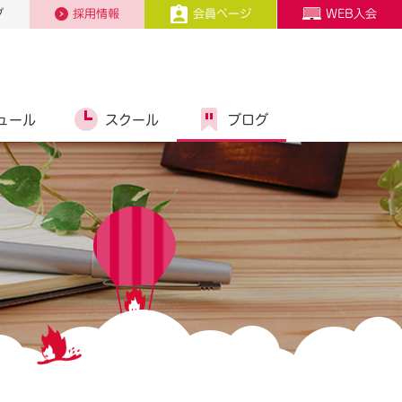
プ
採用情報
会員ページ
WEB入会
ュール
スクール
ブログ