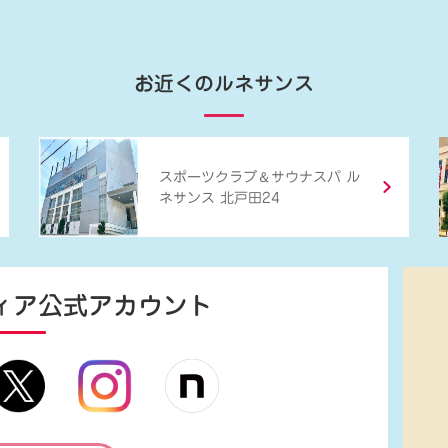
お近くのルネサンス
＆
スポーツクラブ
サウナスパ ル
ネサンス 北戸田24
ィア
公式アカウント