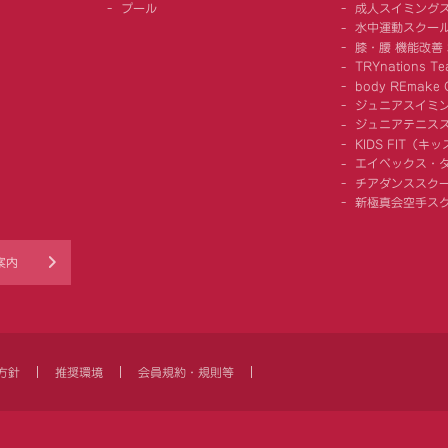
プール
成人スイミング
水中運動スクー
膝・腰 機能改善
TRYnations Te
body REmake G
ジュニアスイミ
ジュニアテニス
KIDS FIT（
エイベックス・
チアダンススク
新極真会空手ス
案内
方針
推奨環境
会員規約・規則等