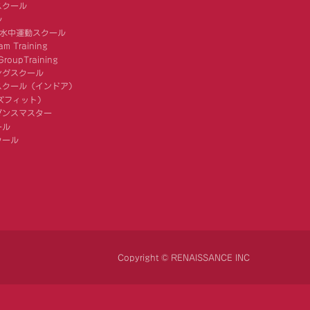
スクール
ル
 水中運動スクール
am Training
roupTraining
ングスクール
スクール（インドア）
キッズフィット）
ダンスマスター
ール
クール
Copyright © RENAISSANCE INC