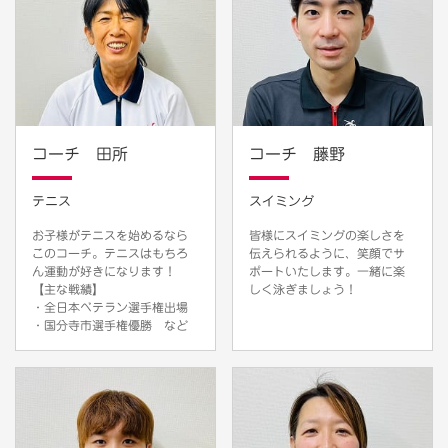
コーチ 田所
コーチ 藤野
テニス
スイミング
お子様がテニスを始めるなら
皆様にスイミングの楽しさを
このコーチ。テニスはもちろ
伝えられるように、笑顔でサ
ん運動が好きになります！
ポートいたします。一緒に楽
【主な戦績】
しく泳ぎましょう！
・全日本ベテラン選手権出場
・国分寺市選手権優勝 など