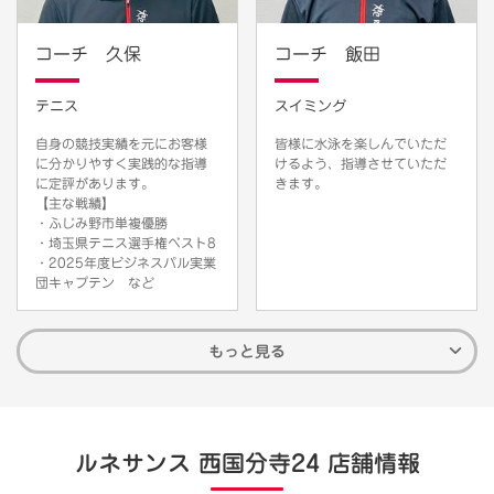
コーチ 久保
コーチ 飯田
テニス
スイミング
自身の競技実績を元にお客様
皆様に水泳を楽しんでいただ
に分かりやすく実践的な指導
けるよう、指導させていただ
に定評があります。
きます。
【主な戦績】
・ふじみ野市単複優勝
・埼玉県テニス選手権ベスト8
・2025年度ビジネスパル実業
団キャプテン など
もっと見る
ルネサンス 西国分寺24 店舗情報