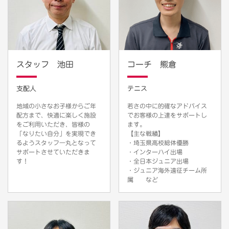
スタッフ 池田
コーチ 熊倉
支配人
テニス
地域の小さなお子様からご年
若さの中に的確なアドバイス
配方まで、快適に楽しく施設
でお客様の上達をサポートし
をご利用いただき、皆様の
ます。
「なりたい自分」を実現でき
【主な戦績】
るようスタッフ一丸となって
・埼玉県高校総体優勝
サポートさせていただきま
・インターハイ出場
す！
・全日本ジュニア出場
・ジュニア海外遠征チーム所
属 など