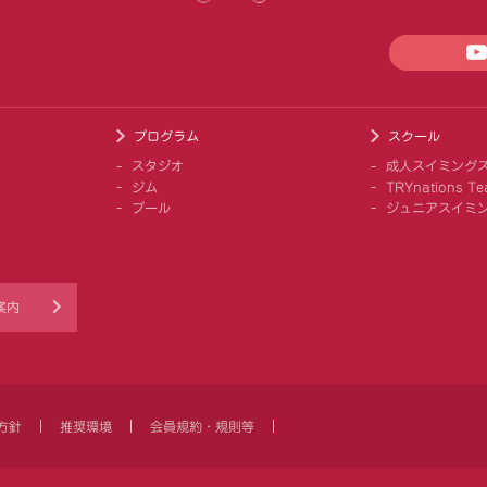
プログラム
スクール
スタジオ
成人スイミング
ジム
TRYnations Te
プール
ジュニアスイミ
案内
方針
推奨環境
会員規約・規則等