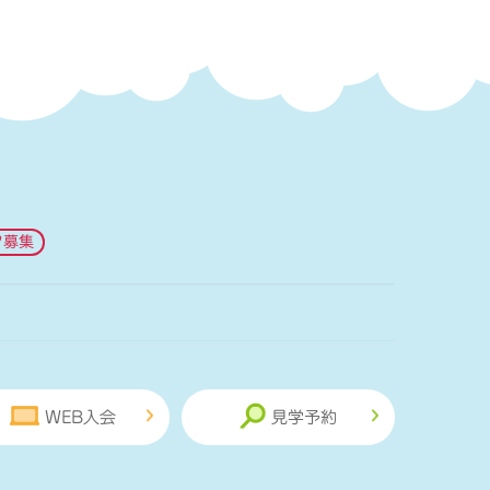
フ募集
WEB入会
見学予約