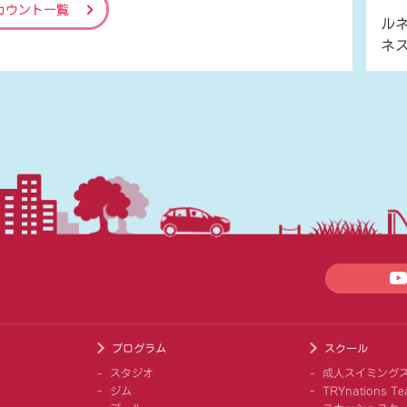
カウント一覧
ル
ネ
プログラム
スクール
スタジオ
成人スイミング
ジム
TRYnations Te