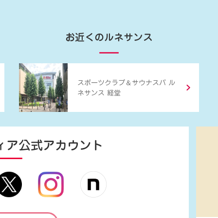
お近くのルネサンス
＆
スポーツクラブ
サウナスパ ル
ネサンス 経堂
ィア
公式アカウント