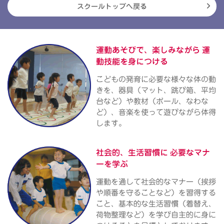
スクールトップへ戻る
運動あそびで、楽しみながら
運
動技能を身につける
こどもの発育に必要な様々な体の動
きを、器具（マット、跳び箱、平均
台など）や教材（ボール、なわな
ど）、音楽を使って遊びながら体得
します。
社会的、生活習慣に
必要なマナ
ーを学ぶ
運動を通して社会的なマナー（挨拶
や順番を守ることなど）を習得する
こと、基本的な生活習慣（着替え、
荷物整理など）を学び自主的に身に