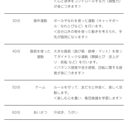
＜心と身体をコントロールする力（調整力）
が身につきます＞
30分
操作運動
ボールやなわを使った運動（キャッチボー
ル・なわとびなど）を行います。
＜自分以外の物を使った動きを考えられ、手
先が器用になります＞
40分
器具を使った
大きな器具（跳び箱・鉄棒・マット）を使っ
運動
てダイナミックな運動（開脚とび・逆上が
り・前転 など）を行います。
＜バランス感覚や逆さ感覚、回転に関する感
覚が身につきます＞
50分
ゲーム
ルールを守って、友だちと仲良く、楽しく活
動します。
＜楽しむ心を養い、集団意識を学習します＞
60分
あいさつ
汗拭き、うがい