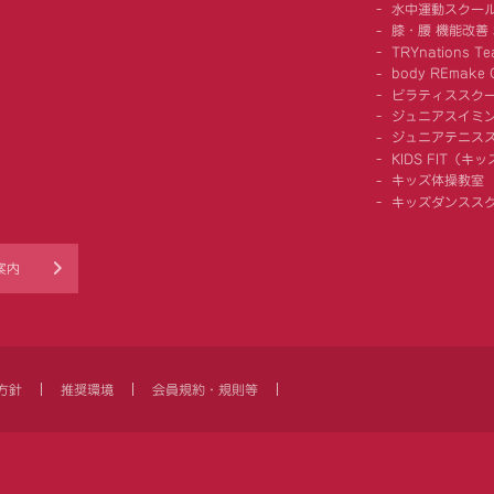
水中運動スクー
膝・腰 機能改善
TRYnations Te
body REmake G
ピラティススク
ジュニアスイミ
ジュニアテニス
KIDS FIT（
キッズ体操教室
キッズダンスス
案内
方針
推奨環境
会員規約・規則等