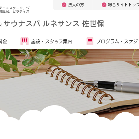
法人の方
総合サイトトッ
テニススクール、ジ
お風呂、ピラティス
＆
サウナスパ ルネサンス 佐世保
料金
施設・
スタッフ案内
プログラム・
スケジ