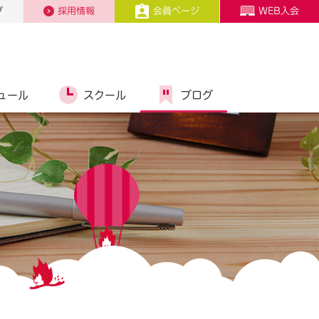
プ
採用情報
会員ページ
WEB入会
ュール
スクール
ブログ