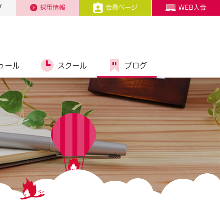
プ
採用情報
会員ページ
WEB入会
ュール
スクール
ブログ