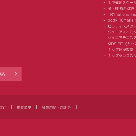
水中運動スクー
膝・腰 機能改善
TRYnations Te
body REmake G
ピラティススク
ジュニアスイミ
ジュニアテニス
KIDS FIT（
キッズ体操教室
キッズダンスス
案内
方針
推奨環境
会員規約・規則等