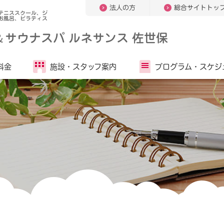
法人の方
総合サイトトッ
テニススクール、ジ
お風呂、ピラティス
＆
サウナスパ ルネサンス 佐世保
料金
施設・
スタッフ案内
プログラム・
スケジ