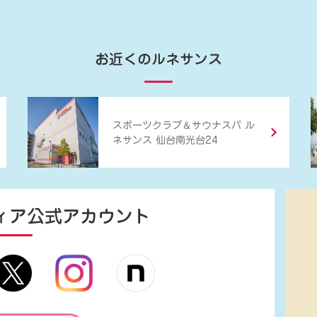
お近くのルネサンス
＆
スポーツクラブ
サウナスパ ル
ネサンス 仙台南光台24
ィア
公式アカウント