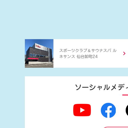
＆
スポーツクラブ
サウナスパ ル
ネサンス 仙台卸町24
ソーシャルメデ