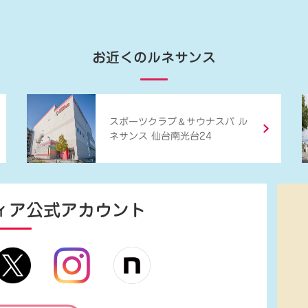
お近くのルネサンス
＆
スポーツクラブ
サウナスパ ル
ネサンス 仙台南光台24
ィア
公式アカウント