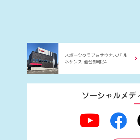
＆
スポーツクラブ
サウナスパ ル
ネサンス 仙台卸町24
ソーシャルメデ