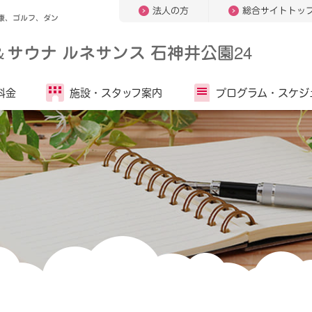
法人の方
総合サイトトッ
康、ゴルフ、ダン
＆
サウナ ルネサンス 石神井公園24
料金
施設・
スタッフ案内
プログラム・
スケジ