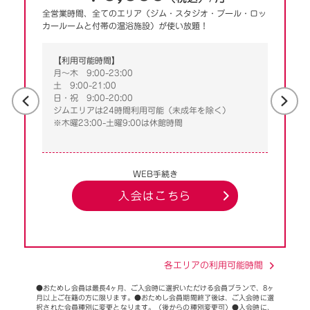
全営業時間、全てのエリア（ジム・スタジオ・プール・ロッ
カールームと付帯の温浴施設）が使い放題！
【利用可能時間】
月～木 9:00-23:00
土 9:00-21:00
日・祝 9:00-20:00
ジムエリアは24時間利用可能（未成年を除く）
※木曜23:00-土曜9:00は休館時間
WEB手続き
入会はこちら
各エリアの利用可能時間
●おためし会員は最長4ヶ月、ご入会時に選択いただける会員プランで、8ヶ
月以上ご在籍の方に限ります。●おためし会員期間終了後は、ご入会時に選
択された会員種別に変更となります。（後からの種別変更可）●入会時に、