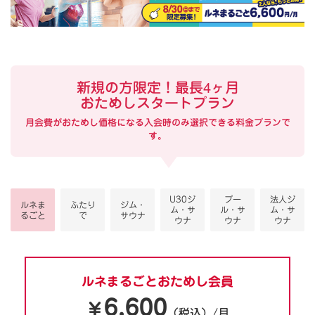
新規の方限定！最長4ヶ月
おためしスタートプラン
月会費がおためし価格になる入会時のみ選択できる料金プランで
す。
U30ジ
プー
法人ジ
ルネま
ふたり
ジム・
ム・サ
ル・サ
ム・サ
るごと
で
サウナ
ウナ
ウナ
ウナ
ルネまるごとおためし会員
6,600
￥
（税込）/月