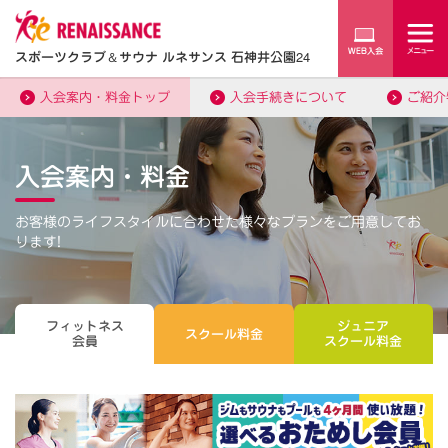
スポーツクラブ
＆
サウナ ルネサンス 石神井公園24
入会案内・料金トップ
入会手続きについて
ご紹介
入会案内・料金
お客様のライフスタイルに合わせた様々なプランをご用意してお
ります!
フィットネス
ジュニア
スクール料金
会員
スクール料金