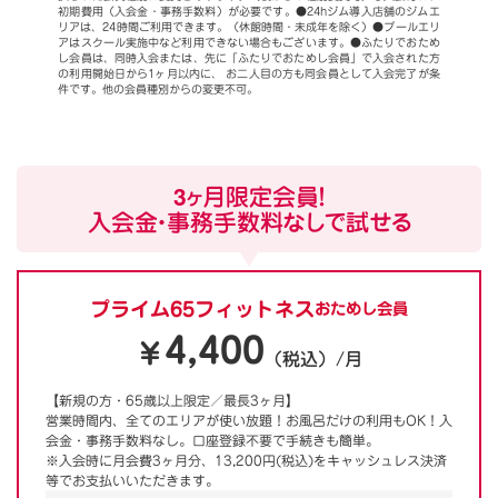
初期費用（入会金・事務手数料）が必要です。●24hジム導入店舗のジムエ
リアは、24時間ご利用できます。（休館時間・未成年を除く）●プールエリ
アはスクール実施中など利用できない場合もございます。●ふたりでおため
し会員は、同時入会または、先に「ふたりでおためし会員」で入会された方
の利用開始日から1ヶ月以内に、 お二人目の方も同会員として入会完了が条
件です。他の会員種別からの変更不可。
3ヶ月限定会員！
入会金・事務手数料なしで試せる
プライム65フィットネス
おためし会員
4,400
￥
（税込）/月
【新規の方・65歳以上限定／最長3ヶ月】
営業時間内、全てのエリアが使い放題！お風呂だけの利用もOK！入
会金・事務手数料なし。口座登録不要で手続きも簡単。
※入会時に月会費3ヶ月分、13,200円(税込)をキャッシュレス決済
等でお支払いいただきます。