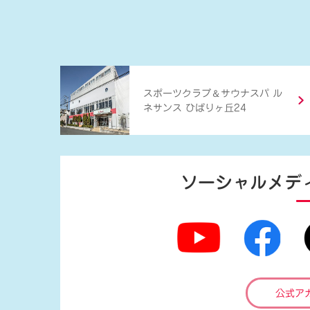
＆
スポーツクラブ
サウナスパ ル
ネサンス ひばりヶ丘24
ソーシャルメデ
公式ア