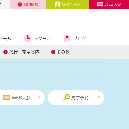
プ
採用情報
会員ページ
WEB入会
ュール
スクール
ブログ
ル
スタッフ募集
代行・変更案内
その他
WEB入会
見学予約