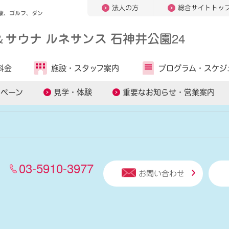
法人の方
総合サイトトッ
康、ゴルフ、ダン
＆
サウナ ルネサンス 石神井公園24
人気キーワードから探す
料金
施設・
スタッフ案内
プログラム・
スケジ
オンラインレッスン
パーソナルトレーニング
糖質コントロー
ンペーン
見学・体験
重要なお知らせ・営業案内
03-5910-3977
お問い合わせ