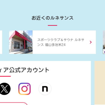
お近くのルネサンス
＆
スポーツクラブ
サウナ ルネサ
ンス 福山多治米24
ィア
公式アカウント