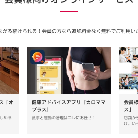
ながる続けられる！会員の方なら追加料金なく無料でご利用い
ス「オ
健康アドバイスアプリ『カロママ
会員
プラス』
ス」
しめる
食事と運動の管理はコレにお任せ！
店舗か
け。い