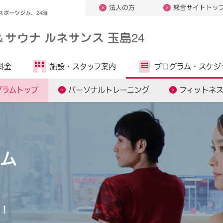
法人の方
総合サイトトッ
ポーツジム、24時
＆
サウナ ルネサンス 玉島24
料金
施設・
スタッフ案内
プログラム・
スケジ
グラムトップ
パーソナルトレーニング
フィットネ
ム
！