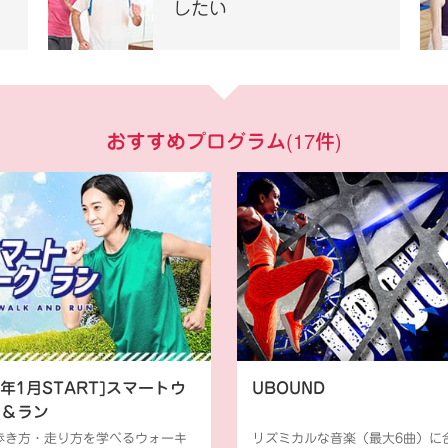
したい
おすすめプログラム
(
17
件)
26年1月START]スマートウ
UBOUND
ク＆ラン
歩き方・走り方を学べるウォーキ
リズミカルな音楽（最大6曲）に