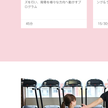
ズを行い、背骨を様々な方向へ動かすプ
ング＆
ログラム
45分
15/3