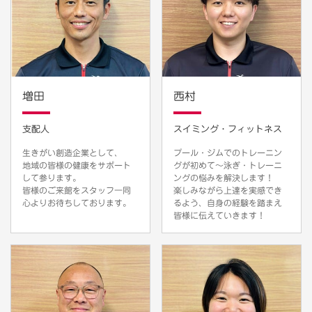
増田
西村
支配人
スイミング・フィットネス
生きがい創造企業として、
プール・ジムでのトレーニン
地域の皆様の健康をサポート
グが初めて～泳ぎ・トレーニ
して参ります。
ングの悩みを解決します！
皆様のご来館をスタッフ一同
楽しみながら上達を実感でき
心よりお待ちしております。
るよう、自身の経験を踏まえ
皆様に伝えていきます！