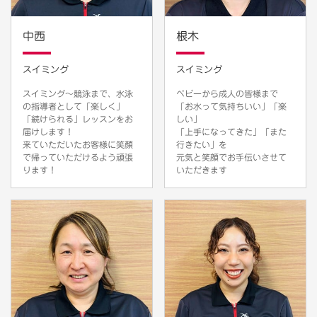
中西
根木
スイミング
スイミング
スイミング〜競泳まで、水泳
ベビーから成人の皆様まで
の指導者として「楽しく」
「お水って気持ちいい」「楽
「続けられる」レッスンをお
しい」
届けします！
「上手になってきた」「また
来ていただいたお客様に笑顔
行きたい」を
で帰っていただけるよう頑張
元気と笑顔でお手伝いさせて
ります！
いただきます