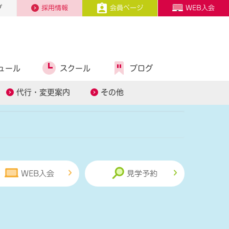
プ
採用情報
会員ページ
WEB入会
ュール
スクール
ブログ
ル
スタッフ募集
代行・変更案内
その他
WEB入会
見学予約