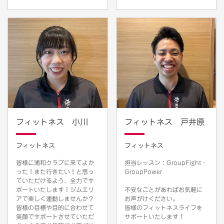
フィットネス 小川
フィットネス 戸井原
フィットネス
フィットネス
皆様に浦和クラブに来てよか
担当レッスン：GroupFight・
った！また行きたい！と思っ
GroupPower
ていただけるよう、全力でサ
ポートいたします！ジムエリ
不安なことがあればお気軽に
アで楽しく運動しませんか？
お声がけください。
皆様の目標や目的に合わせて
皆様のフィットネスライフを
笑顔でサポートさせていただ
サポートいたします！