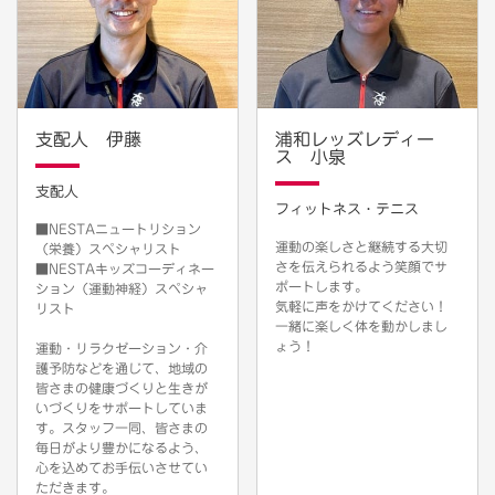
支配人 伊藤
浦和レッズレディー
ス 小泉
支配人
フィットネス・テニス
■NESTAニュートリション
運動の楽しさと継続する大切
（栄養）スペシャリスト
さを伝えられるよう笑顔でサ
■NESTAキッズコーディネー
ポートします。
ション（運動神経）スペシャ
気軽に声をかけてください！
リスト
一緒に楽しく体を動かしまし
ょう！
運動・リラクゼーション・介
護予防などを通じて、地域の
皆さまの健康づくりと生きが
いづくりをサポートしていま
す。スタッフ一同、皆さまの
毎日がより豊かになるよう、
心を込めてお手伝いさせてい
ただきます。