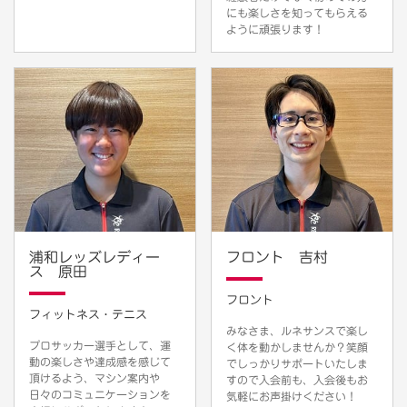
にも楽しさを知ってもらえる
ように頑張ります！
浦和レッズレディー
フロント 吉村
ス 原田
フロント
フィットネス・テニス
みなさま、ルネサンスで楽し
プロサッカー選手として、運
く体を動かしませんか？笑顔
動の楽しさや達成感を感じて
でしっかりサポートいたしま
頂けるよう、マシン案内や
すので入会前も、入会後もお
日々のコミュニケーションを
気軽にお声掛けください！