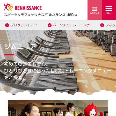
スポーツクラブ
＆
サウナスパ ルネサンス 浦和24
プログラムトップ
パーソナルトレーニング
フィッ
ジムエリア
初めての方でも安心。
ひとりひとりに合った目的別トレーニングメニュー
をご提案。