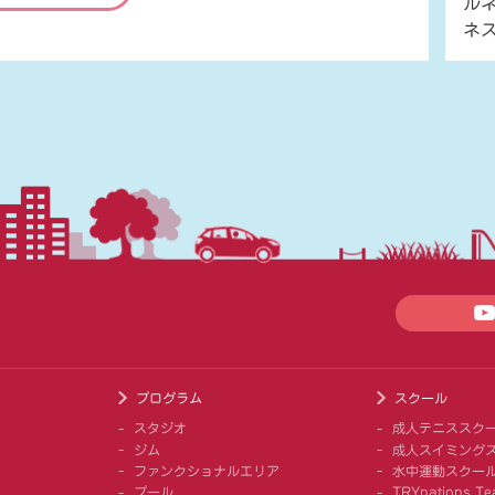
ル
ネ
プログラム
スクール
スタジオ
成人テニススク
ジム
成人スイミング
ファンクショナルエリア
水中運動スクー
プール
TRYnations Te