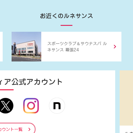
お近くのルネサンス
＆
スポーツクラブ
サウナスパ ル
ネサンス 幕張24
ィア
公式アカウント
カウント一覧