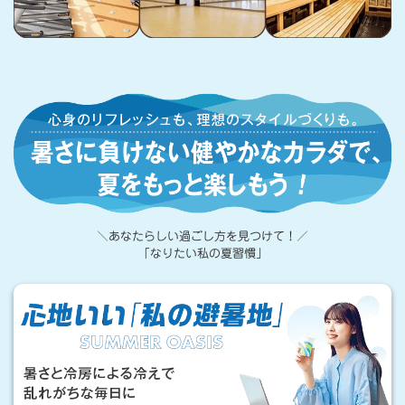
心
身
の
リ
フ
＼あなたらしい過ごし方を見つけて！／
レ
「なりたい私の夏習慣」
ッ
心
地
シ
い
ュ
い
も
「