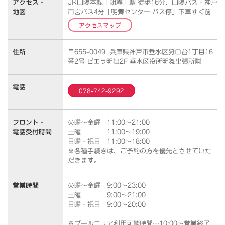
アクセス・
JR山陽本線「朝霧」駅 徒歩16分、山陽バス・神戸
地図
市営バス4分「明舞センター バス停」下車すぐ前
アクセスマップ
住所
〒655-0049 兵庫県神戸市垂水区狩口台1丁目16
番2号 ビエラ明舞2F 垂水区役所明舞出張所隣
電話
078-742-9292
フロント・
火曜～金曜 11:00～21:00
電話受付時間
土曜 11:00～19:00
日曜・祝日 11:00～18:00
※各種手続きは、ご予約の方を優先とさせていた
だきます。
営業時間
火曜～金曜 9:00～23:00
土曜 9:00～21:00
日曜・祝日 9:00～20:00
※プールエリア利用可能時間…10:00～営業終了