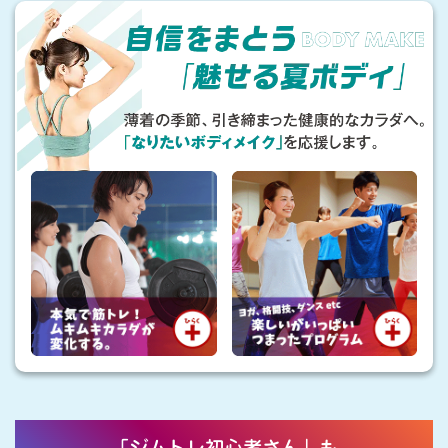
自
負
信
け
を
な
ま
い
と
健
う
「
や
魅
か
せ
な
る
カ
夏
ラ
ボ
ダ
デ
ィ
で
」
夏
「ジムトレ初心者さん」も