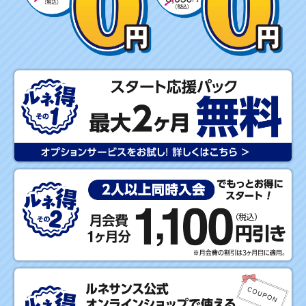
M
E
R
キ
ャ
ン
ペ
ー
ン