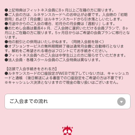
●上記特典はフィットネス会員に8ヶ月以上ご在籍の方に限ります。
●ご入会の方は、ルネサンスカードへのお申込が必要です。入会時の「初期
費用」および「月会費」はルネサンスカードから引き落としいたします。
●月途中からのご入会の場合、初月分の月会費は「週割り」します。
●おためし会員は最長4ヶ月、ご入会時に選択いただける会員プランで、8ヶ
月以上ご在籍の方に限ります。5ヶ月目からはご希望の会員プランに移行とな
ります。
●他の割引との併用はいたしかねます。（同時入会割を除く）
●オプションサービスの無料期間終了後は通常月会費に自動移行となりま
す。解約をご希望される場合はフロントにてお手続きください。
●フィットネス会員へのご入会は中学生以上の方に限らせていただきます。
●法人会員・各種スクール会員のご入会特典は異なります。
【店頭で入会手続きをされる方】
●ルネサンスカードの口座設定がWEBで完了していない方は、キャッシュカ
ードと通帳 （後日郵送による書面での口座設定をご希望の方は不要です）
※キャッシュレス決済となりますので現金の取り扱いはございません。
ご入会までの流れ