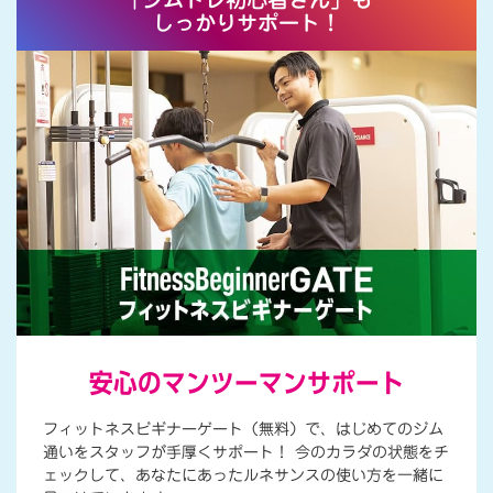
しっかりサポート！
を
も
っ
と
楽
し
も
う
！
安心のマンツーマンサポート
フィットネスビギナーゲート（無料）で、はじめてのジム
通いをスタッフが手厚くサポート！ 今のカラダの状態をチ
ェックして、あなたにあったルネサンスの使い方を一緒に