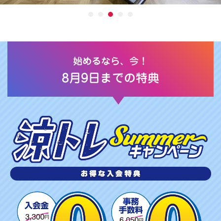
始めるなら、今！
8月9日までの特典
涼
ト
レ
S
U
M