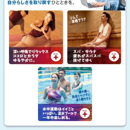
、
私
理
の
想
避
暑
の
地
ス
」
タ
イ
ル
も
。
暑
さ
に