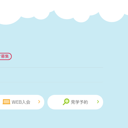
フ募集
WEB入会
見学予約