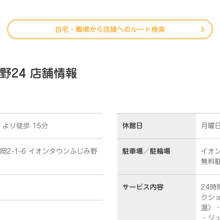
自宅・職場から店舗へのルート検索
24 店舗情報
より徒歩 15分
休館日
月曜
福岡2-1-6 イオンタウンふじみ野
駐車場／
駐輪場
イオ
無料駐
サービス内容
24
クシ
温）
0
・ジ