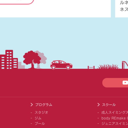
ル
ネ
プログラム
スクール
スタジオ
成人スイミング
ジム
body REmake G
プール
ジュニアスイミ