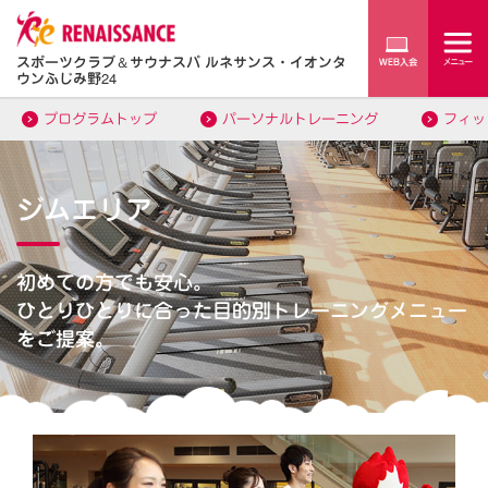
スポーツクラブ
＆
サウナスパ ルネサンス・イオンタ
ウンふじみ野24
プログラムトップ
パーソナルトレーニング
フィッ
ジムエリア
初めての方でも安心。
ひとりひとりに合った目的別トレーニングメニュー
をご提案。