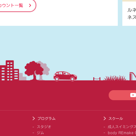
カウント一覧
ル
ネ
プログラム
スクール
スタジオ
成人スイミング
ジム
body REmake G