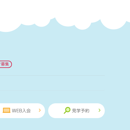
フ募集
WEB入会
見学予約