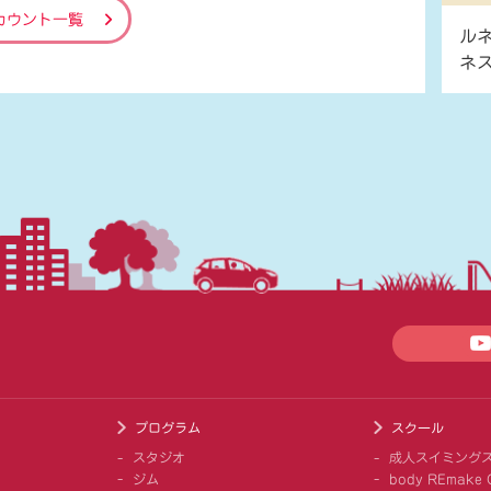
カウント一覧
ル
ネ
プログラム
スクール
スタジオ
成人スイミング
ジム
body REmake G