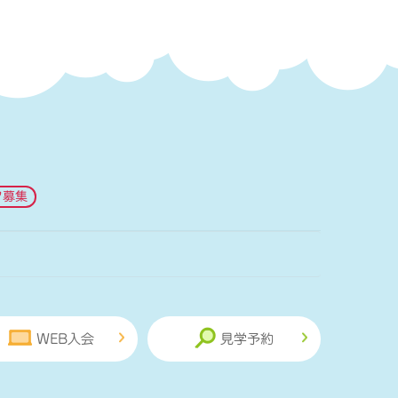
フ募集
WEB入会
見学予約