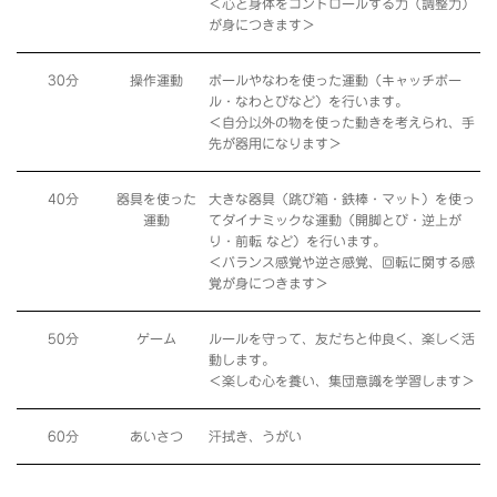
＜心と身体をコントロールする力（調整力）
が身につきます＞
30分
操作運動
ボールやなわを使った運動（キャッチボー
ル・なわとびなど）を行います。
＜自分以外の物を使った動きを考えられ、手
先が器用になります＞
40分
器具を使った
大きな器具（跳び箱・鉄棒・マット）を使っ
運動
てダイナミックな運動（開脚とび・逆上が
り・前転 など）を行います。
＜バランス感覚や逆さ感覚、回転に関する感
覚が身につきます＞
50分
ゲーム
ルールを守って、友だちと仲良く、楽しく活
動します。
＜楽しむ心を養い、集団意識を学習します＞
60分
あいさつ
汗拭き、うがい