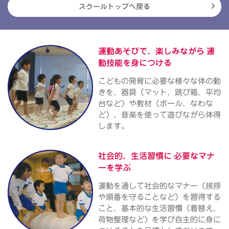
スクールトップへ戻る
運動あそびで、楽しみながら
運
動技能を身につける
こどもの発育に必要な様々な体の動
きを、器具（マット、跳び箱、平均
台など）や教材（ボール、なわな
ど）、音楽を使って遊びながら体得
します。
社会的、生活習慣に
必要なマナ
ーを学ぶ
運動を通して社会的なマナー（挨拶
や順番を守ることなど）を習得する
こと、基本的な生活習慣（着替え、
荷物整理など）を学び自主的に身に