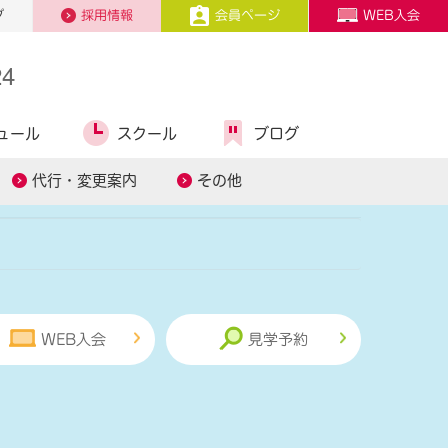
プ
採用情報
会員ページ
WEB入会
4
ュール
スクール
ブログ
糖質コントロール
スタッフ募集
代行・変更案内
その他
WEB入会
見学予約