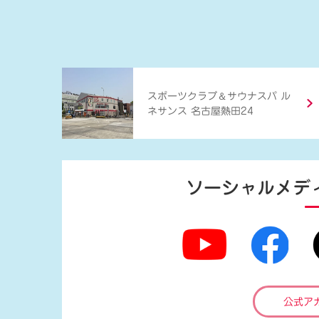
＆
スポーツクラブ
サウナスパ ル
ネサンス 名古屋熱田24
ソーシャルメデ
公式ア