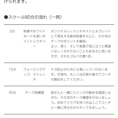
けられます。
●スクール80分の流れ（一例）
0分
映像やホワイト
オリジナルレッスンテキストとタブレット
ボードを使いポ
にて再生する教材映像をもとに、その月の
イントレクチャ
テーマのポイントを解説。
ー
より、深く、そして実践で役に立つと間違
いなし！分からないこともあるかと思いま
すが、それもゴルフの第1歩。
15分
ウォーミングア
ケガ防止のためにも毎レッスン行ないま
ップ、ストレッ
す。打席内、もしくは打席の後ろでコーチ
チ
の真似をしてください。
30分
テーマ別練習
皆さんと一緒にスイングの動きを確認しな
がら、その月のテーマ練習を行ないましょ
う。初めてクラブを持つ方はここでコーチ
と一緒に持ち方からやってみましょう。