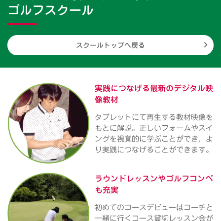
ゴルフスクール
スクールトップへ戻る
実践につなげる
最新のデジタル映
像教材
タブレットにて再生する教材映像を
もとに解説。正しいフォームやスイ
ングを視覚的に学ぶことができ、よ
り実践につなげることができます。
ラウンドレッスンや
ゴルフコンペ
も充実
初めてのコースデビューはコーチと
一緒に行くコース貸切レッスン会が