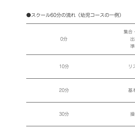
●スクール60分の流れ（幼児コースの一例）
集合
0分
出
準
10分
リ
20分
基
30分
操