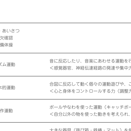
・あいさつ
欠確認
備体操
音に反応したり、音楽にあわせる運動を
ズム運動
＜感覚器官、神経伝達経路の発達や集中
合図に反応して動く個々の運動遊びや、
本的運動
＜心と身体をコントロールする力（調整
ボールやなわを使った運動（キャッチボ
作運動
＜自分以外の物を使った動きを考えられ
大きな器具（跳び箱・鉄棒・マット）を