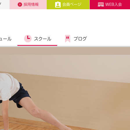
プ
採用情報
会員ページ
WEB入会
ュール
スクール
ブログ