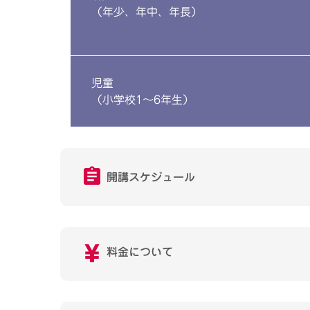
（年少、年中、年長）
児童
（小学校1～6年生）
開講スケジュール
料金について