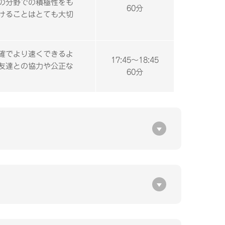
の分野での積極性をも
60分
けることはとても大切
確でより速くできるよ
17:45～18:45
友達との協力や公正な
60分