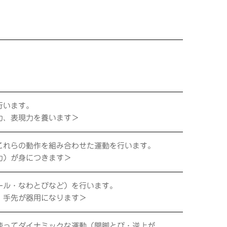
行います。
力、表現力を養います＞
これらの動作を組み合わせた運動を行います。
力）が身につきます＞
ール・なわとびなど）を行います。
、手先が器用になります＞
使ってダイナミックな運動（開脚とび・逆上が