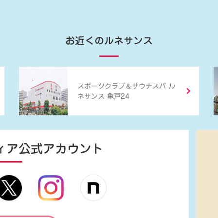
お近くのルネサンス
＆
スポーツクラブ
サウナスパ ル
ネサンス 亀戸24
ィア
公式アカウント