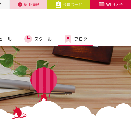
プ
採用情報
会員ページ
WEB入会
ュール
スクール
ブログ