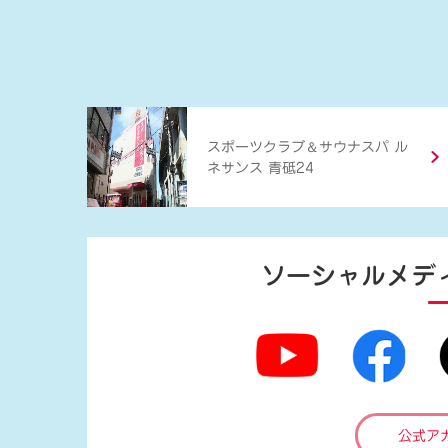
＆
スポーツクラブ
サウナスパ ル
ネサンス 青砥24
ソーシャルメデ
公式ア