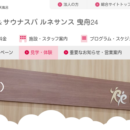
法人の方
総合サイトトッ
天風呂
＆
サウナスパ ルネサンス 曳舟24
料金
施設・
スタッフ案内
プログラム・
スケジ
ンペーン
見学・体験
重要なお知らせ・営業案内
）