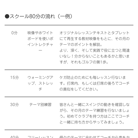
●スクール80分の流れ（一例）
0分
映像やホワイト
オリジナルレッスンテキストとタブレット
ボードを使いポ
にて再生する教材映像をもとに、その月の
イントレクチャ
テーマのポイントを解説。
ー
より、深く、そして実践で役に立つと間違
いなし！分からないこともあるかと思いま
すが、それもゴルフの第1歩。
15分
ウォーミングア
ケガ防止のためにも毎レッスン行ないま
ップ、ストレッ
す。打席内、もしくは打席の後ろでコーチ
チ
の真似をしてください。
30分
テーマ別練習
皆さんと一緒にスイングの動きを確認しな
がら、その月のテーマ練習を行ないましょ
う。初めてクラブを持つ方はここでコーチ
と一緒に持ち方からやってみましょう。
40分
フリーレッスン
個々のテーマに合わせてコーチから声をか