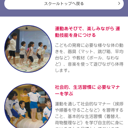
スクールトップへ戻る
運動あそびで、楽しみながら
運
動技能を身につける
こどもの発育に必要な様々な体の動
きを、器具（マット、跳び箱、平均
台など）や教材（ボール、なわな
ど）、音楽を使って遊びながら体得
します。
社会的、生活習慣に
必要なマナ
ーを学ぶ
運動を通して社会的なマナー（挨拶
や順番を守ることなど）を習得する
こと、基本的な生活習慣（着替え、
荷物整理など）を学び自主的に身に