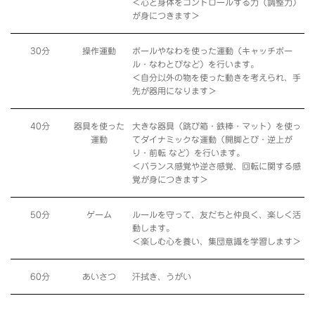
＜心と身体をコントロールする力（調整力）
が身につきます＞
30分
操作運動
ボールやなわを使った運動（キャッチボー
ル・なわとびなど）を行います。
＜自分以外の物を使った動きを考えられ、手
先が器用になります＞
40分
器具を使った
大きな器具（跳び箱・鉄棒・マット）を使っ
運動
てダイナミックな運動（開脚とび・逆上が
り・前転 など）を行います。
＜バランス感覚や逆さ感覚、回転に関する感
覚が身につきます＞
50分
ゲーム
ルールを守って、友だちと仲良く、楽しく活
動します。
＜楽しむ心を養い、集団意識を学習します＞
60分
あいさつ
汗拭き、うがい