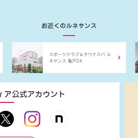
お近くのルネサンス
＆
スポーツクラブ
サウナスパ ル
ネサンス 亀戸24
ィア
公式アカウント