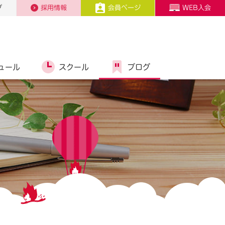
プ
採用情報
会員ページ
WEB入会
ュール
スクール
ブログ