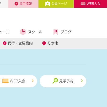
プ
採用情報
会員ページ
WEB入会
ュール
スクール
ブログ
糖質コントロール
スタッフ募集
代行・変更案内
その他
WEB入会
見学予約