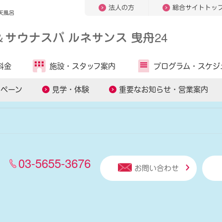
法人の方
総合サイトトッ
天風呂
＆
サウナスパ ルネサンス 曳舟24
人気キーワードから探す
料金
施設・
スタッフ案内
プログラム・
スケジ
ッスン
スマートテニスレッスン
パーソナルトレーニング
ンペーン
見学・体験
重要なお知らせ・営業案内
03-5655-3676
お問い合わせ