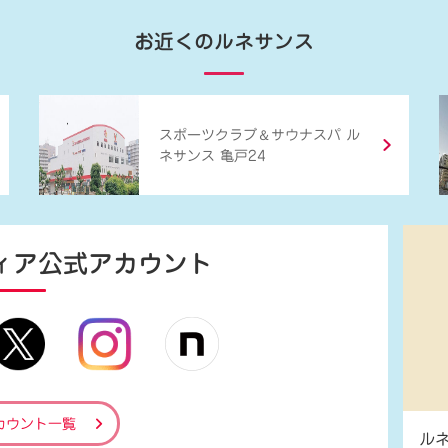
お近くのルネサンス
＆
スポーツクラブ
サウナスパ ル
ネサンス 亀戸24
ィア
公式アカウント
カウント一覧
ル