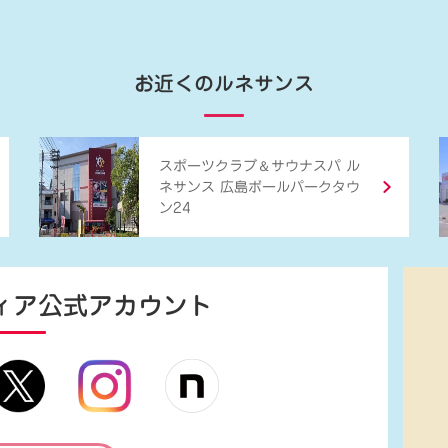
お近くのルネサンス
＆
スポーツクラブ
サウナスパ ル
ネサンス 広島ボールパークタウ
ン24
ィア
公式アカウント