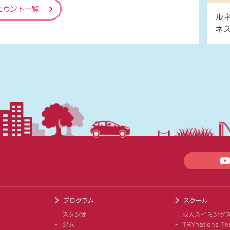
カウント一覧
ル
ネ
プログラム
スクール
スタジオ
成人スイミング
ジム
TRYnations Te