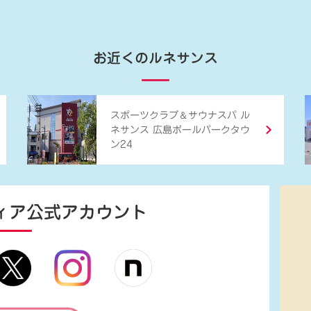
お近くのルネサンス
＆
スポーツクラブ
サウナスパ ル
ネサンス 広島ボールパークタウ
ン24
ィア
公式アカウント