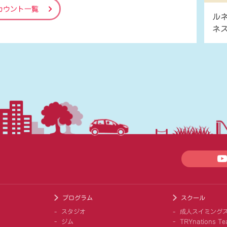
カウント一覧
ル
ネ
プログラム
スクール
スタジオ
成人スイミング
ジム
TRYnations Te