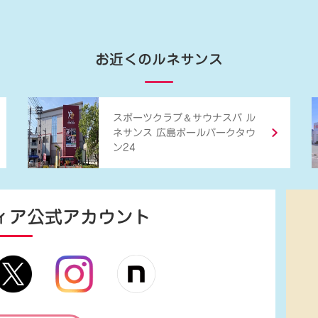
お近くのルネサンス
＆
スポーツクラブ
サウナスパ ル
ネサンス 広島ボールパークタウ
ン24
ィア
公式アカウント