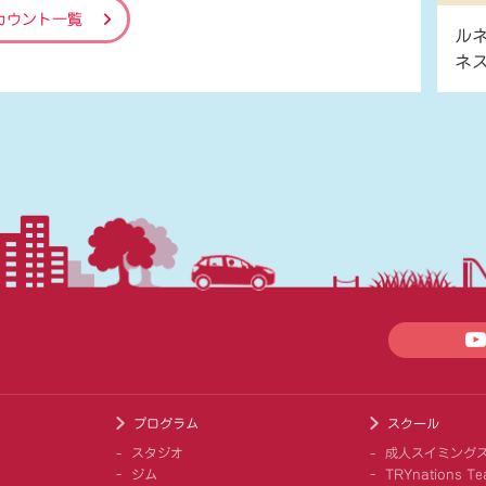
カウント一覧
ル
ネ
プログラム
スクール
スタジオ
成人スイミング
ジム
TRYnations Te