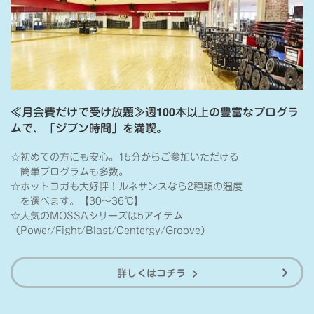
≪月会費だけで受け放題≫週100本以上の豊富なプログラ
ムで、「ジブン時間」を満喫。
☆初めての方にも安心。15分からご参加いただける
簡単プログラムも多数。
☆ホットヨガも大好評！ルネサンスなら2種類の温度
を選べます。【30～36℃】
☆人気のMOSSAシリーズは5アイテム
（Power/Fight/Blast/Centergy/Groove）
詳しくはコチラ