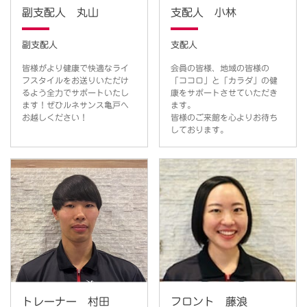
副支配人 丸山
支配人 小林
副支配人
支配人
皆様がより健康で快適なライ
会員の皆様、地域の皆様の
フスタイルをお送りいただけ
「ココロ」と「カラダ」の健
るよう全力でサポートいたし
康をサポートさせていただき
ます！ぜひルネサンス亀戸へ
ます。
お越しください！
皆様のご来館を心よりお待ち
しております。
フロント 藤浪
トレーナー 村田