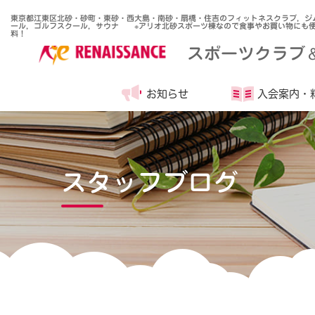
東京都江東区北砂・砂町・東砂・西大島・南砂・扇橋・住吉のフィットネスクラブ，ジ
ール，ゴルフスクール，サウナ ※アリオ北砂スポーツ棟なので食事やお買い物にも便
料！
スポーツクラブ
お知らせ
入会案内・
スタッフブログ