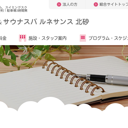
法人の方
総合サイトトッ
ム，スイミングスク
利！駐車場3時間無
＆
サウナスパ ルネサンス 北砂
料金
施設・
スタッフ案内
プログラム・
スケジ