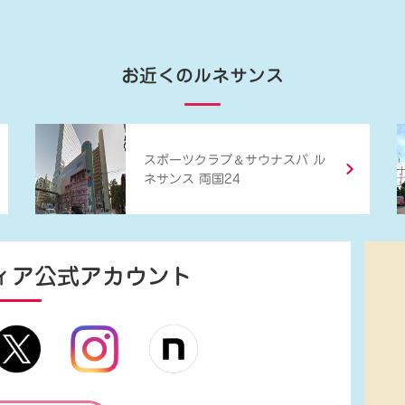
お近くのルネサンス
＆
スポーツクラブ
サウナスパ ル
ネサンス 両国24
ィア
公式アカウント